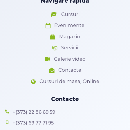
Navigare rapidă
Cursuri
Evenimente
Magazin
Servicii
Galerie video
Contacte
Cursuri de masaj Online
Contacte
+(373) 22 86 69 59
+(373) 69 77 71 95