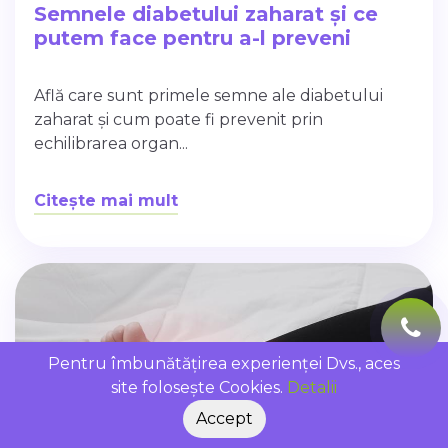
Semnele diabetului zaharat și ce
putem face pentru a-l preveni
Află care sunt primele semne ale diabetului
zaharat și cum poate fi prevenit prin
echilibrarea organ...
Citește mai mult
Pentru îmbunătățirea experienței Dvs., aces
site folosește Cookies.
Detalii
Accept