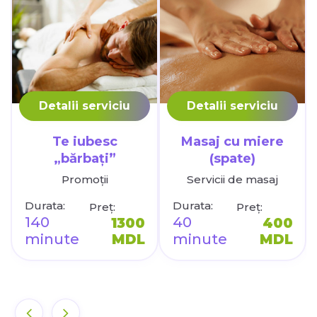
Detalii serviciu
Detalii serviciu
Te iubesc
Masaj cu miere
„bărbați”
(spate)
Promoții
Servicii de masaj
Durata:
Durata:
Preț:
Preț:
140
40
1300
400
minute
MDL
minute
MDL