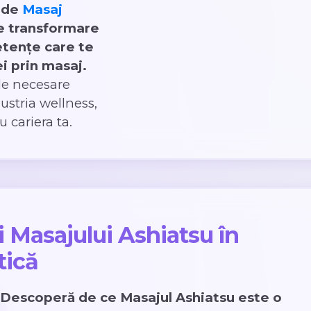
u de
Masaj
de transformare
tențe care te
i prin masaj.
ile necesare
dustria wellness,
 cariera ta.
ii Masajului Ashiatsu în
tică
Descoperă de ce Masajul Ashiatsu este o