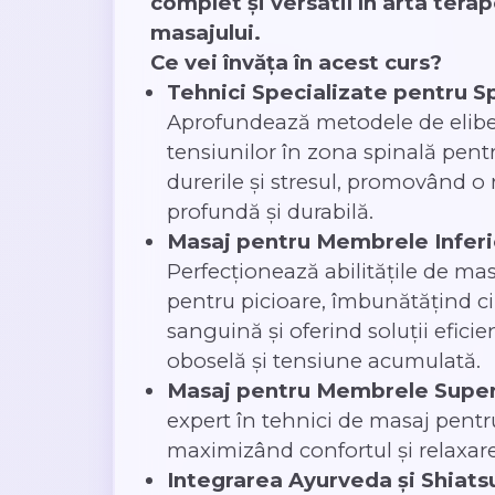
complet și versatil în arta tera
masajului.
Ce vei învăța în acest curs?
Tehnici Specializate pentru S
Aprofundează metodele de elibe
tensiunilor în zona spinală pent
durerile și stresul, promovând o 
profundă și durabilă.
Masaj pentru Membrele Infer
Perfecționează abilitățile de mas
pentru picioare, îmbunătățind ci
sanguină și oferind soluții efici
oboselă și tensiune acumulată.
Masaj pentru Membrele Super
expert în tehnici de masaj pentru
maximizând confortul și relaxarea
Integrarea Ayurveda și Shiats