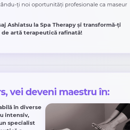
zându-ți noi oportunități profesionale ca maseur
aj Ashiatsu la Spa Therapy și transformă-ți
 de artă terapeutică rafinată!
rs, vei deveni maestru în:
bilă în diverse
u intensiv,
un specialist