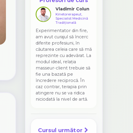
Profesori de curs
Vladimir Colun
Kinetorerapeut,
Specialist Medicină
Tradițională
Experimentator din fire,
am avut curajul să încerc
diferite profesiuni, în
căutarea celeia care să mă
reprezinte cu adevărat. La
modul ideal, relația
masseur-client trebuie să
fie una bazată pe
încredere reciprocă. În
caz contrar, terapia prin
atingere nu se va ridica
niciodată la nivel de artă.
Cursul următor