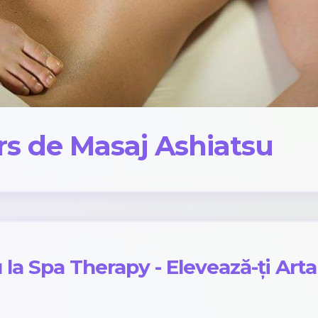
rs de Masaj Ashiatsu
la Spa Therapy - Elevează-ți Arta