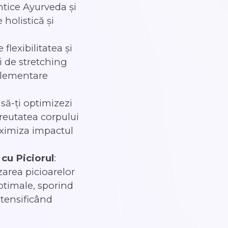
antice Ayurveda și
 holistică și
flexibilitatea și
ci de stretching
plementare
 să-ți optimizezi
 greutatea corpului
ximiza impactul
cu Piciorul
:
zarea picioarelor
ptimale, sporind
intensificând