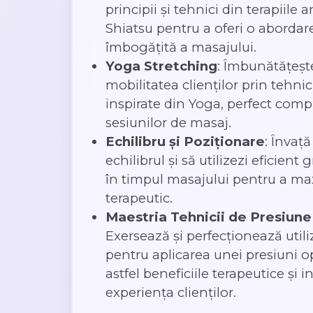
principii și tehnici din terapiile 
Shiatsu pentru a oferi o abordare
îmbogățită a masajului.
Yoga Stretching
: Îmbunătățește 
mobilitatea clienților prin tehni
inspirate din Yoga, perfect com
sesiunilor de masaj.
Echilibru și Poziționare
: Învață
echilibrul și să utilizezi eficient
în timpul masajului pentru a ma
terapeutic.
Maestria Tehnicii de Presiune 
Exersează și perfecționează utili
pentru aplicarea unei presiuni o
astfel beneficiile terapeutice și 
experiența clienților.