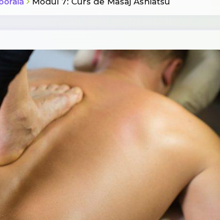
porală
Modul 7: Curs de Masaj Ashiatsu