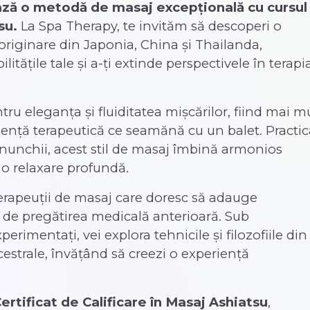
ează o metodă de masaj excepțională cu cursul
su.
La Spa Therapy, te invităm să descoperi o
originare din Japonia, China și Thailanda,
itățile tale și a-ți extinde perspectivele în terapi
ru eleganța și fluiditatea mișcărilor, fiind mai m
iență terapeutică ce seamănă cu un balet. Practic
enunchii, acest stil de masaj îmbină armonios
o relaxare profundă.
erapeuții de masaj care doresc să adauge
nt de pregătirea medicală anterioară. Sub
erimentați, vei explora tehnicile și filozofiile din
cestrale, învățând să creezi o experiență
 Certificat de Calificare în Masaj Ashiatsu
,