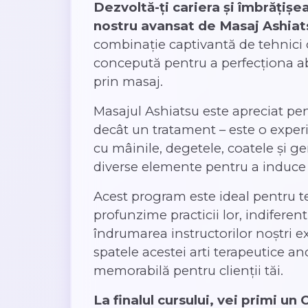
Dezvoltă-ți cariera și îmbrățiș
nostru avansat de Masaj Ashiat
combinație captivantă de tehnici 
concepută pentru a perfecționa abil
prin masaj.
Masajul Ashiatsu este apreciat pent
decât un tratament – este o exper
cu mâinile, degetele, coatele și g
diverse elemente pentru a induce 
Acest program este ideal pentru t
profunzime practicii lor, indifere
îndrumarea instructorilor noștri exp
spatele acestei arti terapeutice an
memorabilă pentru clienții tăi.
La finalul cursului, vei primi un