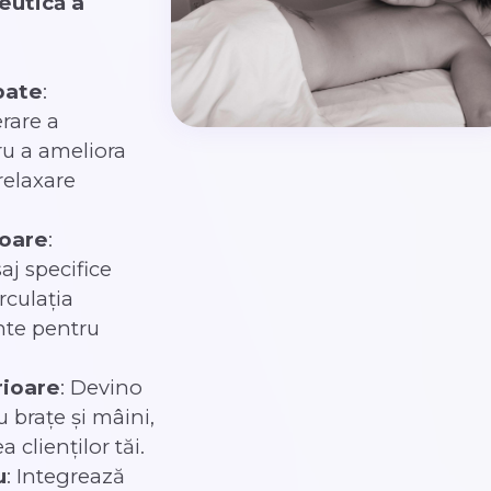
peutică a
pate
:
rare a
ru a ameliora
relaxare
ioare
:
aj specifice
rculația
ente pentru
ioare
: Devino
 brațe și mâini,
 clienților tăi.
u
: Integrează