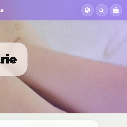
te
rie