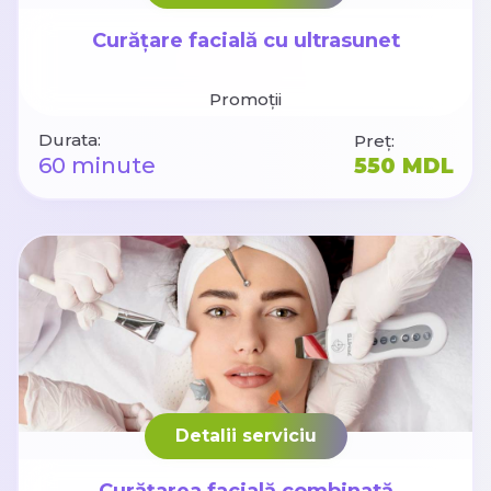
Curățare facială cu ultrasunet
Promoții
Durata:
Preț:
60 minute
550 MDL
Detalii serviciu
Curățarea facială combinată