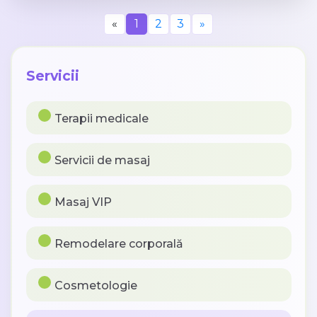
«
1
2
3
»
Servicii
Terapii medicale
Servicii de masaj
Masaj VIP
Remodelare corporală
Cosmetologie