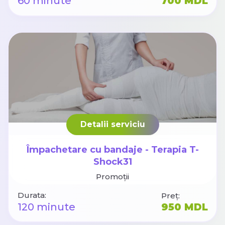
60 minute
700 MDL
Detalii serviciu
Împachetare cu bandaje - Terapia T-
Shock31
Promoții
Durata:
Preț:
120 minute
950 MDL