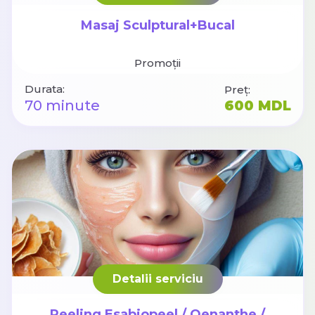
Masaj Sculptural+Bucal
Promoții
Durata:
Preț:
70 minute
600 MDL
Detalii serviciu
Peeling Esabiopeel / Oenanthe /