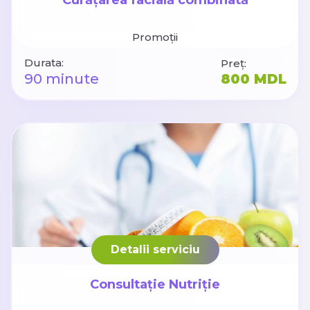
Promoții
Durata:
Preț:
90 minute
800 MDL
Detalii serviciu
Consultație Nutriție