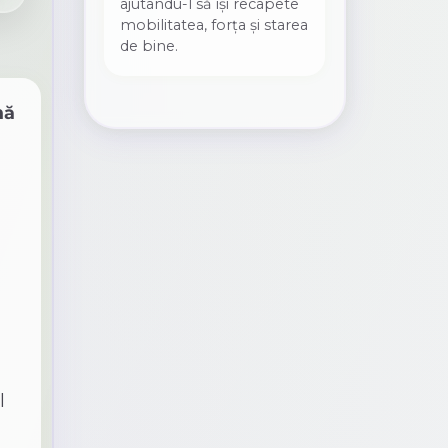
ajutându-l să își recapete
mobilitatea, forța și starea
de bine.
mă
l