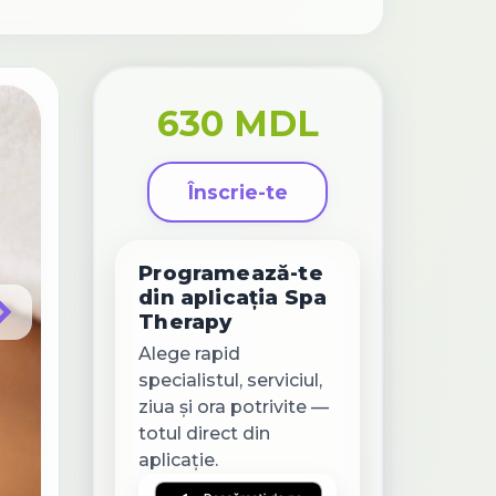
630 MDL
Înscrie-te
Programează-te
din aplicația Spa
Therapy
Alege rapid
specialistul, serviciul,
ziua și ora potrivite —
totul direct din
aplicație.