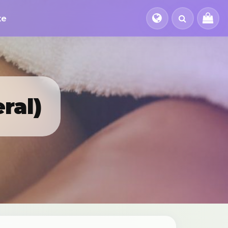
te
ral)