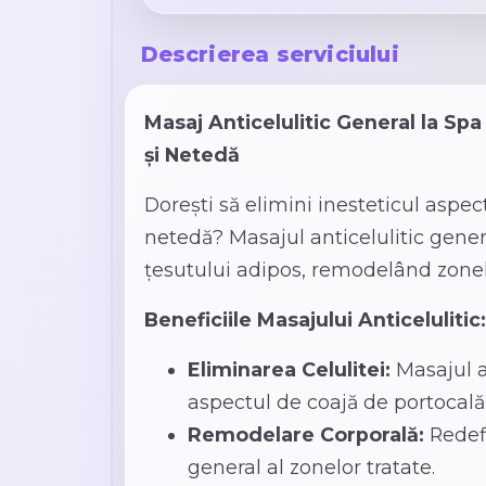
Descrierea serviciului
Masaj Anticelulitic General la Sp
și Netedă
Dorești să elimini inesteticul aspect
netedă? Masajul anticelulitic gene
țesutului adipos, remodelând zonele
Beneficiile Masajului Anticelulitic:
Eliminarea Celulitei:
Masajul a
aspectul de coajă de portocală 
Remodelare Corporală:
Redefi
general al zonelor tratate.