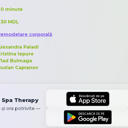
60 minute
630 MDL
Remodelare corporală
lexandra Paladi
ristina Iepure
Vlad Bulmaga
Ruslan Capranov
a Spa Therapy
a și ora potrivite —