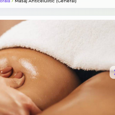
orală
Masaj Anticelulitic (General)