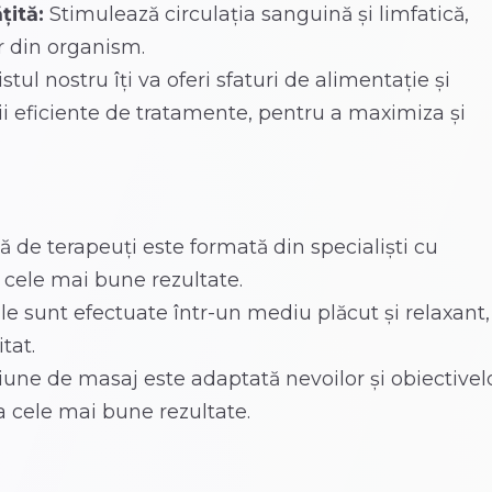
țită:
Stimulează circulația sanguină și limfatică,
r din organism.
stul nostru îți va oferi sfaturi de alimentație și
 eficiente de tratamente, pentru a maximiza și
 de terapeuți este formată din specialiști cu
e cele mai bune rezultate.
e sunt efectuate într-un mediu plăcut și relaxant,
tat.
iune de masaj este adaptată nevoilor și obiectivel
a cele mai bune rezultate.