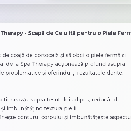
a Therapy - Scapă de Celulită pentru o Piele Fer
 de coajă de portocală și să obții o piele fermă și
ral de la Spa Therapy acționează profund asupra
 problematice și oferindu-ți rezultatele dorite.
cționează asupra țesutului adipos, reducând
și îmbunătățind textura pielii.
nește conturul corpului și îmbunătățește aspectu