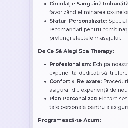
Circulație Sanguină Îmbunătă
favorizând eliminarea toxinelo
Sfaturi Personalizate:
Speciali
recomandări pentru combinații
prelungi efectele masajului.
De Ce Să Alegi Spa Therapy:
Profesionalism:
Echipa noastră
experiență, dedicați să îți ofer
Confort și Relaxare:
Proceduril
asigurând o experiență de neui
Plan Personalizat:
Fiecare ses
tale personale pentru a asigur
Programează-te Acum: