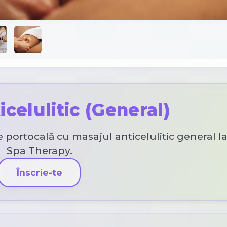
celulitic (General)
 portocală cu masajul anticelulitic general l
Spa Therapy.
Înscrie-te