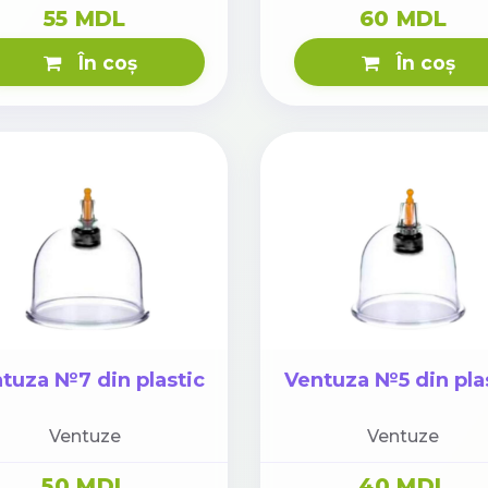
55 MDL
60 MDL
În coș
În coș
tuza №7 din plastic
Ventuza №5 din pla
Ventuze
Ventuze
50 MDL
40 MDL