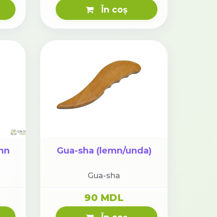
În coș
mn
Gua-sha (lemn/unda)
Gua-sha
90 MDL