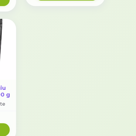
iu
00 g
nte