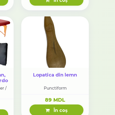
În coș
mn,
Lopatica din lemn
ordo
u
er /
Punctiform
ți.
89 MDL
În coș