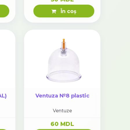
În coș
AL)
Ventuza №8 plastic
Ventuze
60 MDL