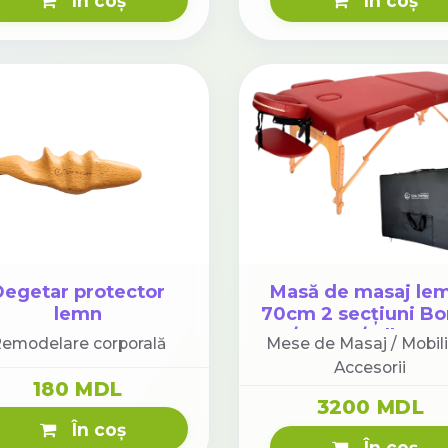
În coș
În coș
Degetar protector
Masă de masaj le
lemn
70cm 2 secțiuni B
/ Crem / Albastr
emodelare corporală
Mese de Masaj / Mobili
deschis. Husă cu ro
Accesorii
180 MDL
3200 MDL
În coș
În coș