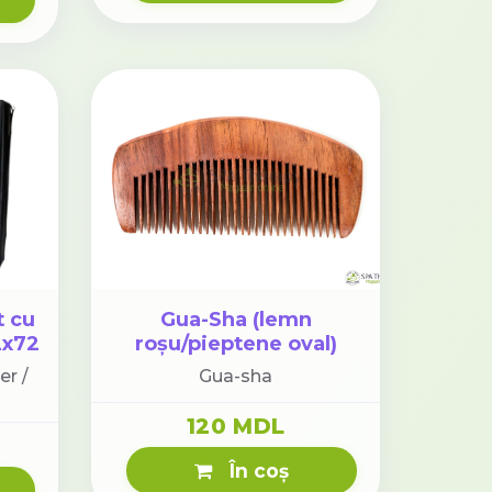
t cu
Gua-Sha (lemn
2x72
roșu/pieptene oval)
er /
Gua-sha
120 MDL
În coș