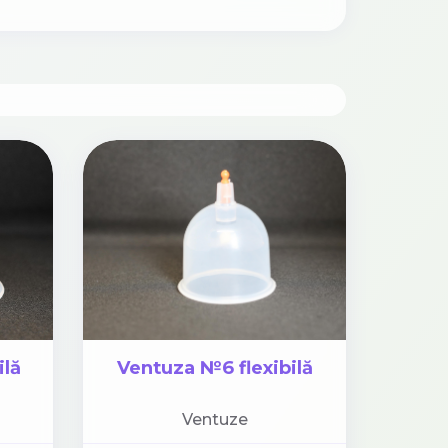
ilă
Ventuza №6 flexibilă
Ventuze