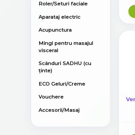
Roler/Seturi faciale
Aparataj electric
Acupunctura
Mingi pentru masajul
visceral
Scânduri SADHU (cu
ținte)
ECO Geluri/Creme
Vouchere
Ven
Accesorii/Masaj