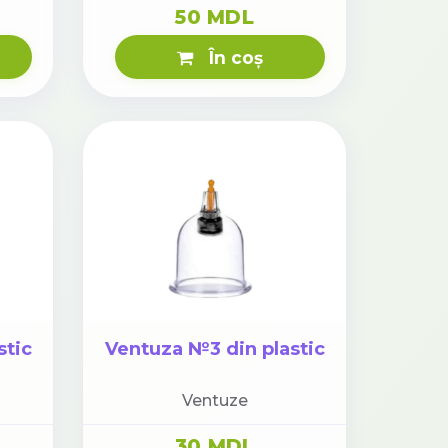
50 MDL
În coș
stic
Ventuza №3 din plastic
Ventuze
30 MDL