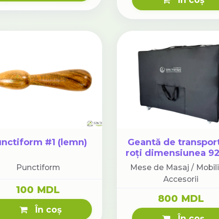
nctiform #1 (lemn)
Geantă de transpor
roți dimensiunea 9
Punctiform
Mese de Masaj / Mobili
Accesorii
100 MDL
800 MDL
În coș
În coș