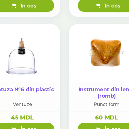
În coș
În coș
tuza №6 din plastic
Instrument din le
(romb)
Ventuze
Punctiform
45 MDL
60 MDL