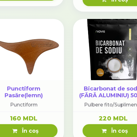
Punctiform
Bicarbonat de sod
Pasăre(lemn)
(FĂRĂ ALUMINIU) 5
Punctiform
Pulbere fito/Suplime
160 MDL
220 MDL
În coș
În coș