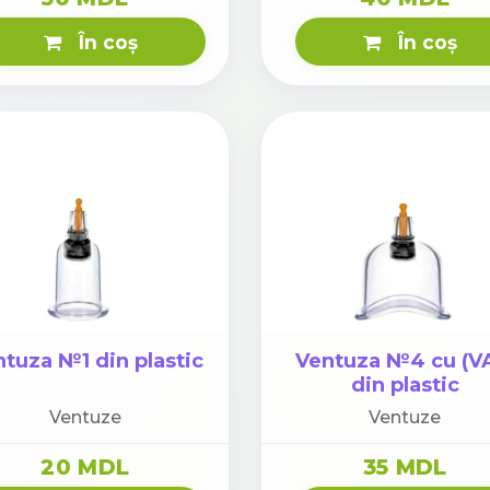
În coș
În coș
tuza №1 din plastic
Ventuza №4 cu (V
din plastic
Ventuze
Ventuze
20 MDL
35 MDL