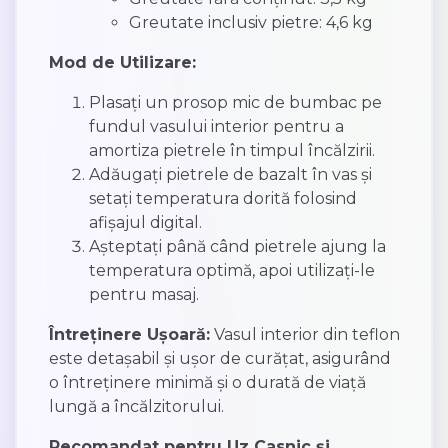
Greutate inclusiv pietre: 4,6 kg
Mod de Utilizare:
Plasați un prosop mic de bumbac pe
fundul vasului interior pentru a
amortiza pietrele în timpul încălzirii.
Adăugați pietrele de bazalt în vas și
setați temperatura dorită folosind
afișajul digital.
Așteptați până când pietrele ajung la
temperatura optimă, apoi utilizați-le
pentru masaj.
Întreținere Ușoară:
Vasul interior din teflon
este detașabil și ușor de curățat, asigurând
o întreținere minimă și o durată de viață
lungă a încălzitorului.
Recomandat pentru Uz Casnic și