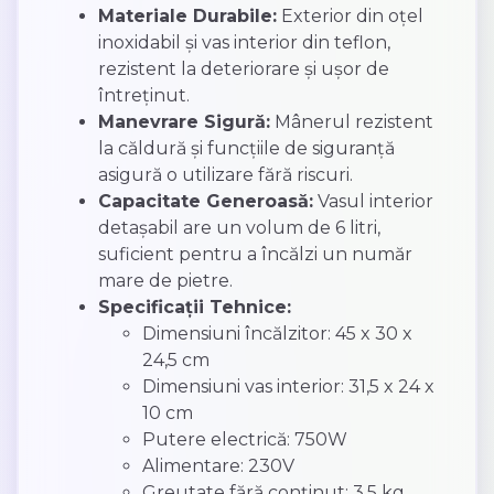
Materiale Durabile:
Exterior din oțel
inoxidabil și vas interior din teflon,
rezistent la deteriorare și ușor de
întreținut.
Manevrare Sigură:
Mânerul rezistent
la căldură și funcțiile de siguranță
asigură o utilizare fără riscuri.
Capacitate Generoasă:
Vasul interior
detașabil are un volum de 6 litri,
suficient pentru a încălzi un număr
mare de pietre.
Specificații Tehnice:
Dimensiuni încălzitor: 45 x 30 x
24,5 cm
Dimensiuni vas interior: 31,5 x 24 x
10 cm
Putere electrică: 750W
Alimentare: 230V
Greutate fără conținut: 3,5 kg