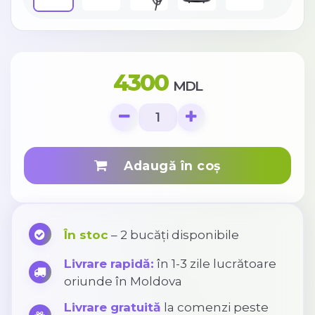
4300
MDL
Adaugă în coș
În stoc
– 2 bucăți disponibile
Livrare rapidă:
în 1-3 zile lucrătoare
oriunde în Moldova
Livrare gratuită
la comenzi peste