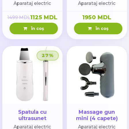
20 viteze)
20 viteze)
Aparataj electric
Aparataj electric
1125 MDL
1950 MDL
1499 MDL
În coș
În coș
27%
Spatula cu
Massage gun
ultrasunet
mini (4 capete)
Aparataj electric
Aparataj electric