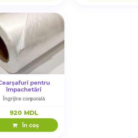
Cearșafuri pentru
împachetări
180cm*200m
Îngrijire corporală
920 MDL
În coș