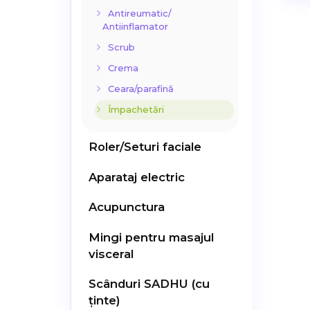
Antireumatic/
Antiinflamator
Scrub
Crema
Ceara/parafină
Împachetări
Roler/Seturi faciale
Aparataj electric
Acupunctura
Mingi pentru masajul
visceral
Scânduri SADHU (cu
ținte)