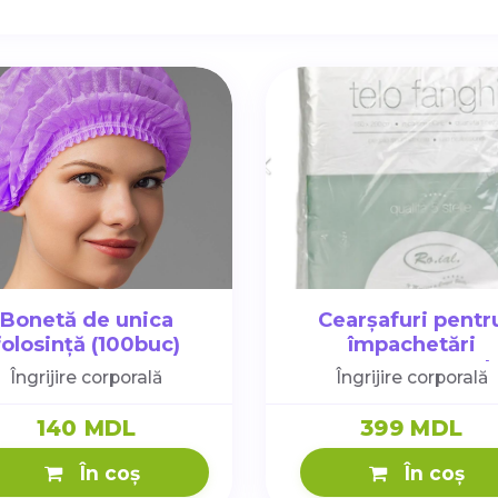
Bonetă de unica
Cearșafuri pentr
folosință (100buc)
împachetări
160cm*200cm (50b
Îngrijire corporală
Îngrijire corporală
140 MDL
399 MDL
În coș
În coș