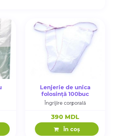
u
Lenjerie de unica
folosință 100buc
uc)
Îngrijire corporală
390 MDL
În coș