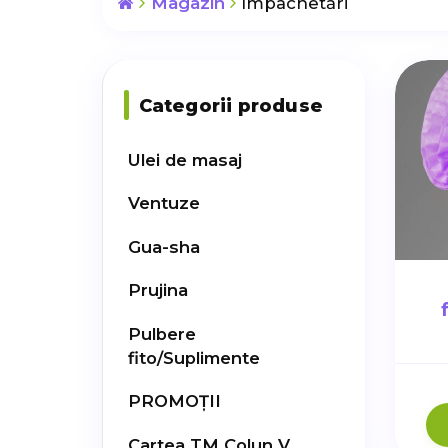
Magazin
Împachetări
Categorii produse
Ulei de masaj
Ventuze
Gua-sha
Prujina
Pulbere
fito/Suplimente
PROMOȚII
Cartea TM Colun V.