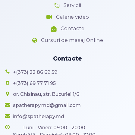
Servicii
Galerie video
Contacte
Cursuri de masaj Online
Contacte
+(373) 22 86 69 59
+(373) 69 77 71 95
or. Chisinau, str. Bucuriei 1/6
spatherapy.md@gmail.com
info@spatherapy.md
Luni - Vineri: 09:00 - 20:00
Sâmbătă - Duminică: 09:00 - 17:00