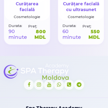
Curățarea
Curățare facială
facială
cu ultrasunet
combinată
Cosmetologie
Cosmetologie
Durata:
Durata:
Preț:
Preț:
90
60
800
550
minute
MDL
minute
MDL