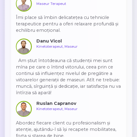
Maseur Terapeut
Îmi place să îmbin delicatețea cu tehnicile
terapeutice pentru a oferi relaxare profundă și
echilibru emoțional.
Danu Vicol
Kinetoterapeut, Maseur
Am știut întotdeauna că studenții mei sunt
mîna pe care o întind viitorului, ceea prin ce
continui să influiențez nivelul de pregătire a
viitoarelor generații de maseuri. Atît ne trebuie:
muncă, sîrguință și dedicație, iar satisfacția nu va
întîrzia să apară!
Ruslan Capranov
Kinetoterapeut, Maseur
Abordez fiecare client cu profesionalism și
atenție, ajutându-l să își recapete mobilitatea,
forța și starea de bine.