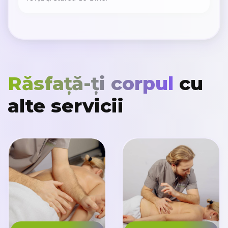
Răsfață-ți corpul
cu
alte servicii