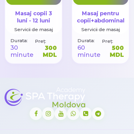
Masaj copii 3
Masaj pentru
luni - 12 luni
copii+abdominal
1-10 ani
Servicii de masaj
Servicii de masaj
Durata:
Durata:
Preț:
Preț:
30
60
300
500
minute
MDL
minute
MDL