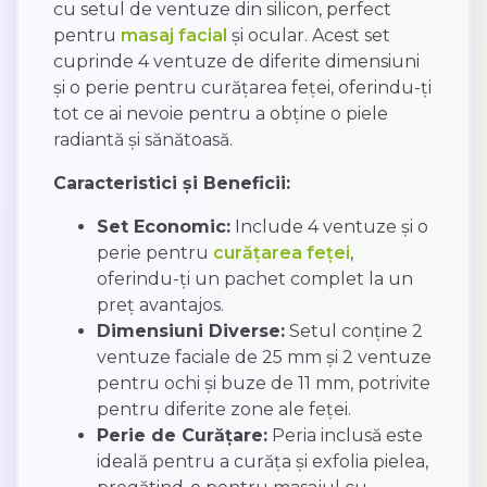
cu setul de ventuze din silicon, perfect
pentru
masaj facial
și ocular. Acest set
cuprinde 4 ventuze de diferite dimensiuni
și o perie pentru curățarea feței, oferindu-ți
tot ce ai nevoie pentru a obține o piele
radiantă și sănătoasă.
Caracteristici și Beneficii:
Set Economic:
Include 4 ventuze și o
perie pentru
curățarea feței
,
oferindu-ți un pachet complet la un
preț avantajos.
Dimensiuni Diverse:
Setul conține 2
ventuze faciale de 25 mm și 2 ventuze
pentru ochi și buze de 11 mm, potrivite
pentru diferite zone ale feței.
Perie de Curățare:
Peria inclusă este
ideală pentru a curăța și exfolia pielea,