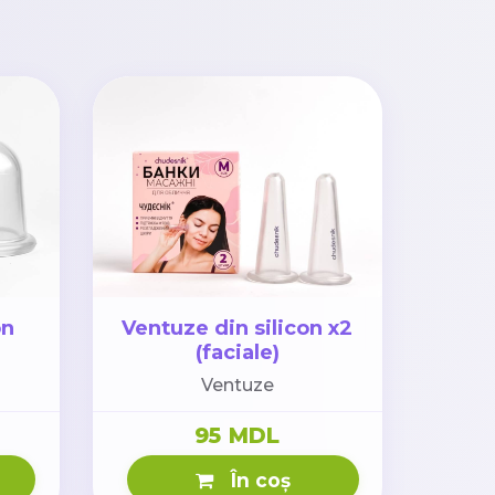
on
Ventuze din silicon x2
(faciale)
Ventuze
95 MDL
În coș