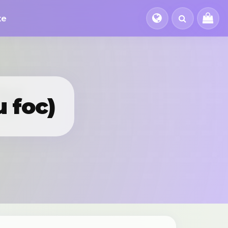
te
u foc)