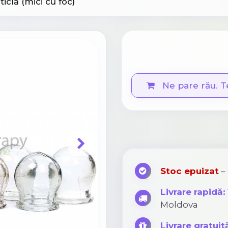
iclă (mici cu foc)
Ne pare rău. T
Stoc epuizat
– 
Livrare rapidă:
Moldova
Livrare gratuit