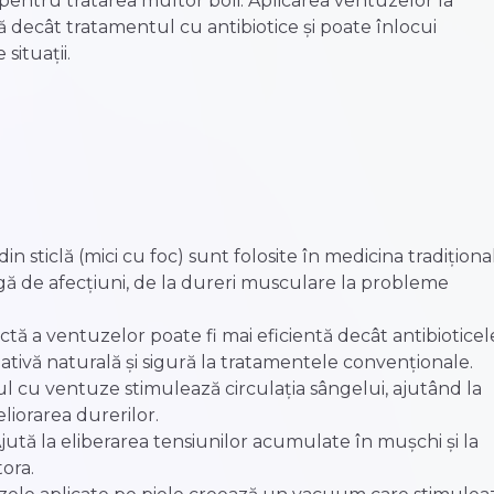
 pentru tratarea multor boli. Aplicarea ventuzelor la
ă decât tratamentul cu antibiotice și poate înlocui
ituații.
n sticlă (mici cu foc) sunt folosite în medicina tradiționa
gă de afecțiuni, de la dureri musculare la probleme
tă a ventuzelor poate fi mai eficientă decât antibioticel
nativă naturală și sigură la tratamentele convenționale.
l cu ventuze stimulează circulația sângelui, ajutând la
liorarea durerilor.
jută la eliberarea tensiunilor acumulate în mușchi și la
ora.