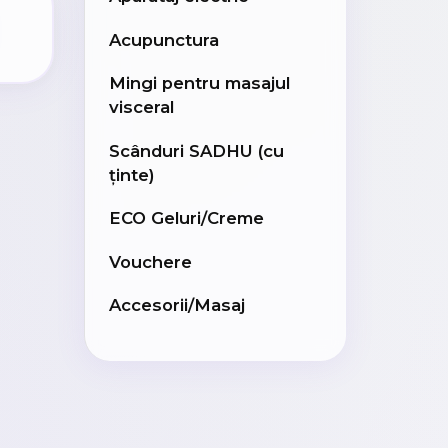
Acupunctura
Mingi pentru masajul
visceral
Scânduri SADHU (cu
ținte)
ECO Geluri/Creme
Vouchere
Accesorii/Masaj