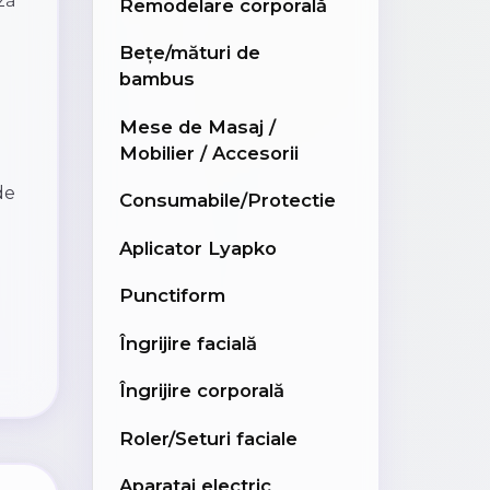
ză
Remodelare corporală
Bețe/mături de
bambus
Mese de Masaj /
Mobilier / Accesorii
de
Consumabile/Protectie
Aplicator Lyapko
Punctiform
Îngrijire facială
Îngrijire corporală
Roler/Seturi faciale
Aparataj electric