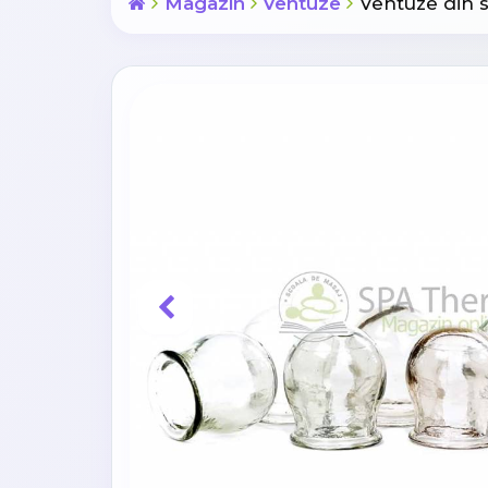
Magazin
Ventuze
Ventuze din st