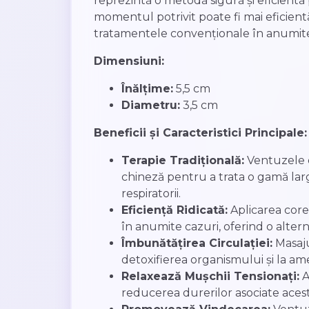
reprezintă o metodă sigură și eficientă
momentul potrivit poate fi mai eficient
tratamentele convenționale în anumite s
Dimensiuni:
Înălțime:
5,5 cm
Diametru:
3,5 cm
Beneficii și Caracteristici Principale:
Terapie Tradițională:
Ventuzele di
chineză pentru a trata o gamă lar
respiratorii.
Eficiență Ridicată:
Aplicarea corec
în anumite cazuri, oferind o alter
Îmbunătățirea Circulației:
Masaju
detoxifierea organismului și la ame
Relaxează Mușchii Tensionați:
A
reducerea durerilor asociate acest