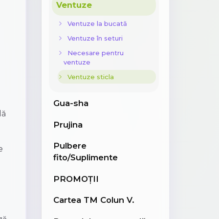
Ventuze
Ventuze la bucată
Ventuze în seturi
Necesare pentru
ventuze
Ventuze sticla
Gua-sha
lă
Prujina
Pulbere
e
fito/Suplimente
PROMOȚII
Cartea TM Colun V.