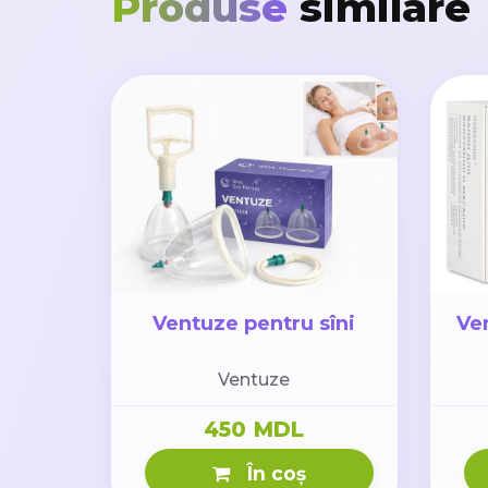
Produse
similare
Ventuze pentru sîni
Ven
Ventuze
450 MDL
În coș