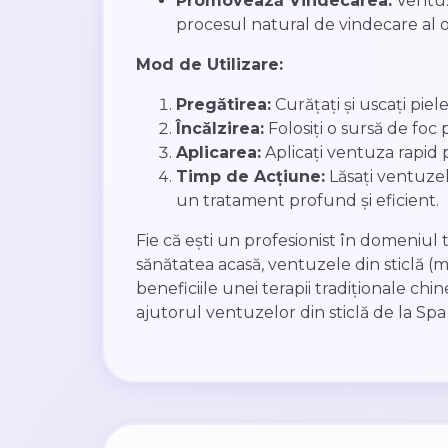
Promovează Vindecarea:
Ventuz
procesul natural de vindecare al 
Mod de Utilizare:
Pregătirea:
Curățați și uscați piel
Încălzirea:
Folosiți o sursă de foc
Aplicarea:
Aplicați ventuza rapid 
Timp de Acțiune:
Lăsați ventuzel
un tratament profund și eficient.
Fie că ești un profesionist în domeniul 
sănătatea acasă, ventuzele din sticlă (
beneficiile unei terapii tradiționale ch
ajutorul ventuzelor din sticlă de la Sp