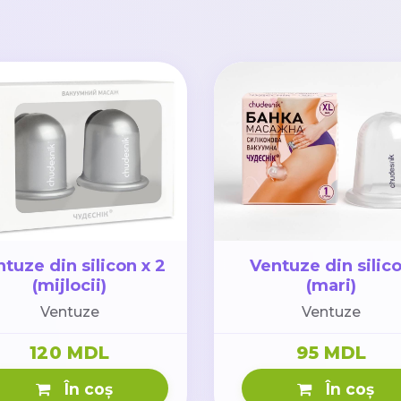
tuze din silicon x 2
Ventuze din silic
(mijlocii)
(mari)
Ventuze
Ventuze
120 MDL
95 MDL
În coș
În coș