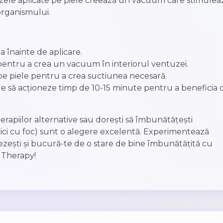
ele aplicate pe piele creează un vacuum care stimulea
organismului.
ea înainte de aplicare.
 pentru a crea un vacuum în interiorul ventuzei.
pe piele pentru a crea suctiunea necesară.
e să acționeze timp de 10-15 minute pentru a beneficia 
terapiilor alternative sau dorești să îmbunătățești
mici cu foc) sunt o alegere excelentă. Experimentează
inezești și bucură-te de o stare de bine îmbunătățită cu
a Therapy!