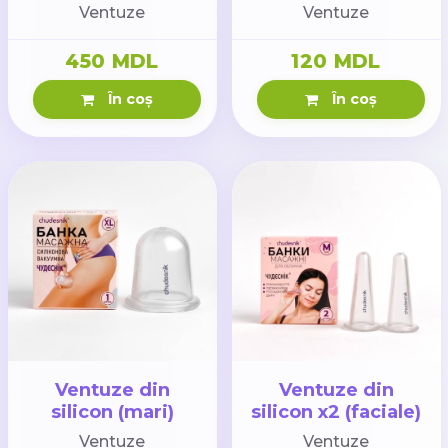
(mijlocii)
Ventuze
Ventuze
450 MDL
120 MDL
În coș
În coș
Ventuze din
Ventuze din
silicon (mari)
silicon x2 (faciale)
Ventuze
Ventuze