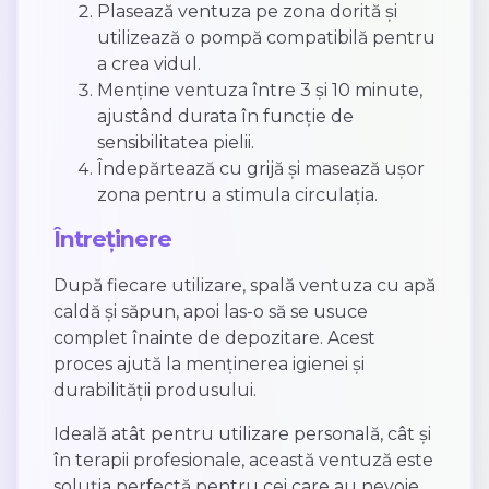
Plasează ventuza pe zona dorită și
utilizează o pompă compatibilă pentru
a crea vidul.
Menține ventuza între 3 și 10 minute,
ajustând durata în funcție de
sensibilitatea pielii.
Îndepărtează cu grijă și masează ușor
zona pentru a stimula circulația.
Întreținere
După fiecare utilizare, spală ventuza cu apă
caldă și săpun, apoi las-o să se usuce
complet înainte de depozitare. Acest
proces ajută la menținerea igienei și
durabilității produsului.
Ideală atât pentru utilizare personală, cât și
în terapii profesionale, această ventuză este
soluția perfectă pentru cei care au nevoie