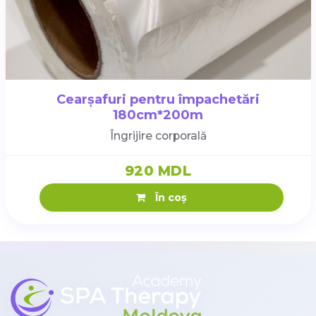
Cearșafuri pentru împachetări
180cm*200m
Îngrijire corporală
920 MDL
În coș