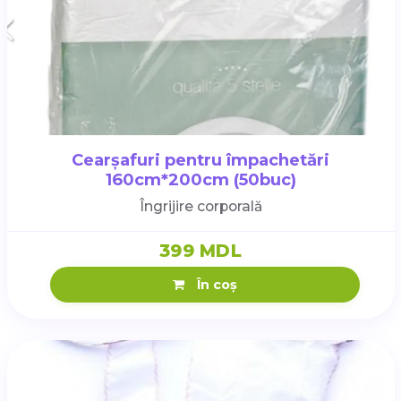
Cearșafuri pentru împachetări
160cm*200cm (50buc)
Îngrijire corporală
399 MDL
În coș