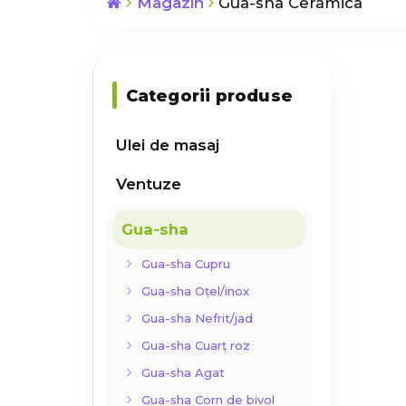
Magazin
Gua-sha Ceramica
Categorii produse
Ulei de masaj
Ventuze
Gua-sha
Gua-sha Cupru
Gua-sha Oțel/inox
Gua-sha Nefrit/jad
Gua-sha Cuarț roz
Gua-sha Agat
Gua-sha Corn de bivol