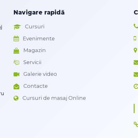
Navigare rapidă
C
Cursuri
j
Evenimente
Magazin
Servicii
Galerie video
Contacte
ru
Cursuri de masaj Online