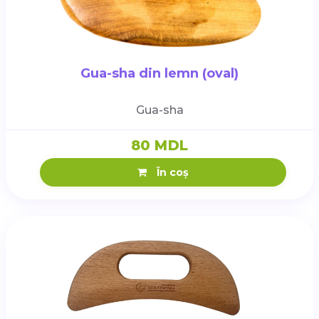
Gua-sha din lemn (oval)
Gua-sha
80 MDL
În coș