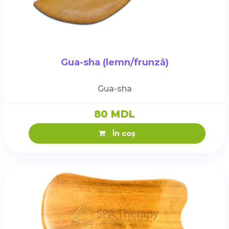
Gua-sha (lemn/frunză)
Gua-sha
80 MDL
În coș