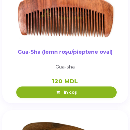
Gua-Sha (lemn roșu/pieptene oval)
Gua-sha
120 MDL
În coș