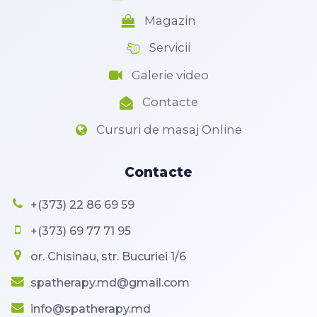
Magazin
Servicii
Galerie video
Contacte
Cursuri de masaj Online
Contacte
+(373) 22 86 69 59
+(373) 69 77 71 95
or. Chisinau, str. Bucuriei 1/6
spatherapy.md@gmail.com
info@spatherapy.md