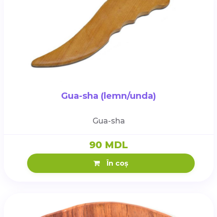
Gua-sha (lemn/unda)
Gua-sha
90 MDL
În coș