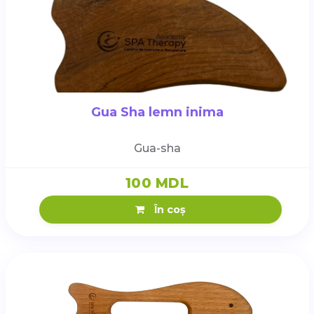
Gua Sha lemn inima
Gua-sha
100 MDL
În coș