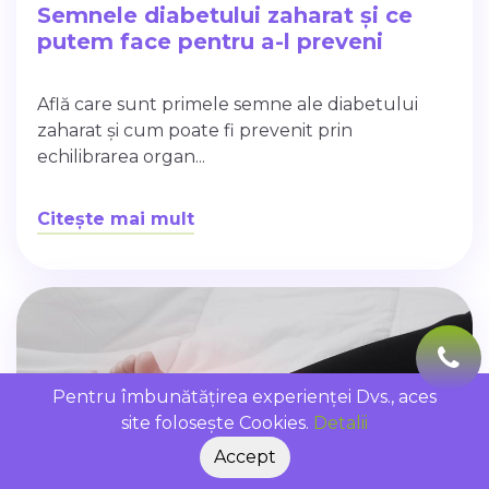
Semnele diabetului zaharat și ce
putem face pentru a-l preveni
Află care sunt primele semne ale diabetului
zaharat și cum poate fi prevenit prin
echilibrarea organ...
Citește mai mult
Pentru îmbunătățirea experienței Dvs., aces
site folosește Cookies.
Detalii
Accept