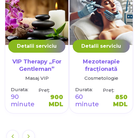
Detalii serviciu
Detalii serviciu
VIP Therapy „For
Mezoterapie
Gentleman”
fracționată
Masaj VIP
Cosmetologie
Durata:
Durata:
Preț:
Preț:
90
60
900
850
minute
MDL
minute
MDL